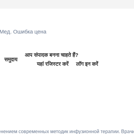
Мед. Ошибка цена
आप संपादक बनना चाहते हैं?
समुदाय
यहां रजिस्टर करें
लॉग इन करें
енением современных методик инфузионной терапии. Врачи