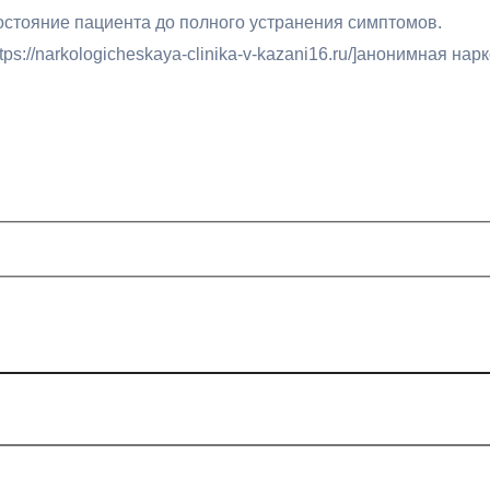
остояние пациента до полного устранения симптомов.
://narkologicheskaya-clinika-v-kazani16.ru/]анонимная нарко