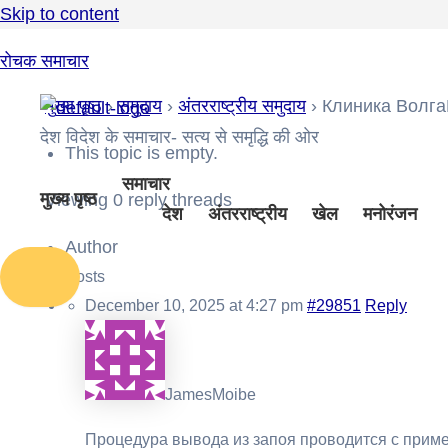
Skip to content
रोचक समाचार
मुख्य पृष्ठ
›
समुदाय
›
अंतरराष्ट्रीय समुदाय
›
Клиника Волга
देश विदेश के समाचार- सत्य से समृद्धि की ओर
This topic is empty.
समाचार
मुख्य पृष्ठ
Viewing 0 reply threads
देश
अंतरराष्ट्रीय
खेल
मनोरंजन
Author
Posts
December 10, 2025 at 4:27 pm
#29851
Reply
JamesMoibe
Процедура вывода из запоя проводится с прим