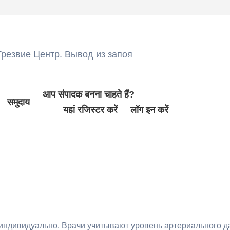
резвие Центр. Вывод из запоя
आप संपादक बनना चाहते हैं?
समुदाय
यहां रजिस्टर करें
लॉग इन करें
индивидуально. Врачи учитывают уровень артериального д