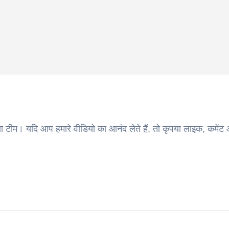
ा टीम। यदि आप हमारे वीडियो का आनंद लेते हैं, तो कृपया लाइक, कमेंट