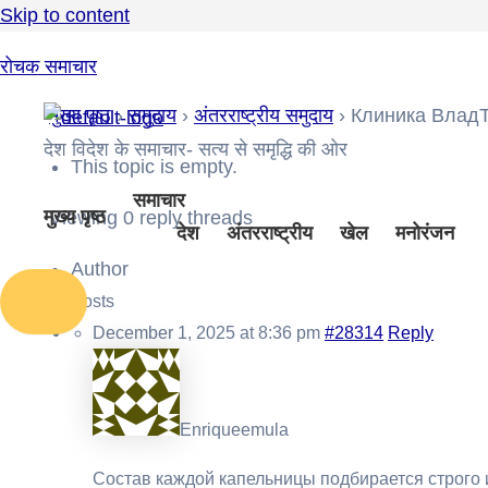
Skip to content
रोचक समाचार
मुख्य पृष्ठ
›
समुदाय
›
अंतरराष्ट्रीय समुदाय
›
Клиника ВладТ
देश विदेश के समाचार- सत्य से समृद्धि की ओर
This topic is empty.
समाचार
मुख्य पृष्ठ
Viewing 0 reply threads
देश
अंतरराष्ट्रीय
खेल
मनोरंजन
Author
Posts
December 1, 2025 at 8:36 pm
#28314
Reply
Enriqueemula
Состав каждой капельницы подбирается строго 