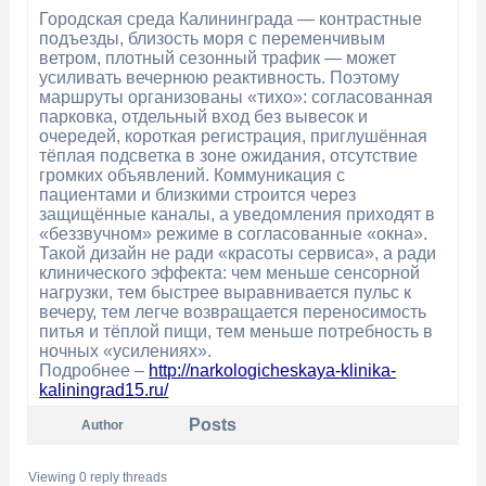
Городская среда Калининграда — контрастные
подъезды, близость моря с переменчивым
ветром, плотный сезонный трафик — может
усиливать вечернюю реактивность. Поэтому
маршруты организованы «тихо»: согласованная
парковка, отдельный вход без вывесок и
очередей, короткая регистрация, приглушённая
тёплая подсветка в зоне ожидания, отсутствие
громких объявлений. Коммуникация с
пациентами и близкими строится через
защищённые каналы, а уведомления приходят в
«беззвучном» режиме в согласованные «окна».
Такой дизайн не ради «красоты сервиса», а ради
клинического эффекта: чем меньше сенсорной
нагрузки, тем быстрее выравнивается пульс к
вечеру, тем легче возвращается переносимость
питья и тёплой пищи, тем меньше потребность в
ночных «усилениях».
Подробнее –
http://narkologicheskaya-klinika-
kaliningrad15.ru/
Posts
Author
Viewing 0 reply threads