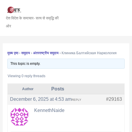
Skip
Post
to
navigation
देश विदेश के समाचार- सत्य से समृद्धि की
content
ओर
मुख्य पृष्ठ
›
समुदाय
›
अंतरराष्ट्रीय समुदाय
›
Клиника Балтийская Наркология
This topic is empty.
Viewing 0 reply threads
Posts
Author
December 6, 2025 at 4:53 am
#29163
REPLY
KennethNaide