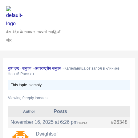
Skip
Post
to
navigation
content
देश विदेश के समाचार- सत्य से समृद्धि की
ओर
मुख्य पृष्ठ
›
समुदाय
›
अंतरराष्ट्रीय समुदाय
›
Капельница от запоя в клинике
Новый Рассвет
This topic is empty.
Viewing 0 reply threads
Posts
Author
November 16, 2025 at 6:26 pm
#26348
REPLY
Dwightsof