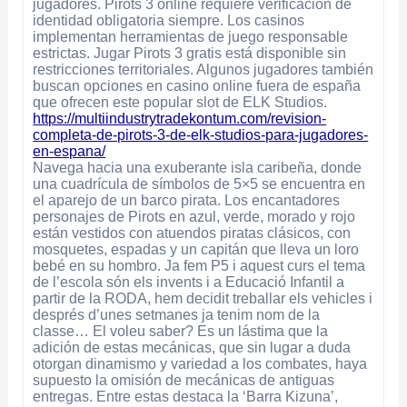
jugadores. Pirots 3 online requiere verificación de
identidad obligatoria siempre. Los casinos
implementan herramientas de juego responsable
estrictas. Jugar Pirots 3 gratis está disponible sin
restricciones territoriales. Algunos jugadores también
buscan opciones en casino online fuera de españa
que ofrecen este popular slot de ELK Studios.
https://multiindustrytradekontum.com/revision-
completa-de-pirots-3-de-elk-studios-para-jugadores-
en-espana/
Navega hacia una exuberante isla caribeña, donde
una cuadrícula de símbolos de 5×5 se encuentra en
el aparejo de un barco pirata. Los encantadores
personajes de Pirots en azul, verde, morado y rojo
están vestidos con atuendos piratas clásicos, con
mosquetes, espadas y un capitán que lleva un loro
bebé en su hombro. Ja fem P5 i aquest curs el tema
de l’escola són els invents i a Educació Infantil a
partir de la RODA, hem decidit treballar els vehicles i
després d’unes setmanes ja tenim nom de la
classe… El voleu saber? Es un lástima que la
adición de estas mecánicas, que sin lugar a duda
otorgan dinamismo y variedad a los combates, haya
supuesto la omisión de mecánicas de antiguas
entregas. Entre estas destaca la ‘Barra Kizuna’,