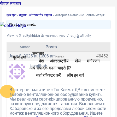
Skip
Post
रोचक समाचार
to
navigation
मुख्य पृष्ठ
›
समुदाय
›
अंतरराष्ट्रीय समुदाय
›
Интернет-магазине ТопКлиматДВ
content
This topic is empty.
देश विदेश के समाचार- सत्य से समृद्धि की ओर
Viewing 3 reply threads
Posts
Author
समाचार
June 8, 2025 at 10:06 am
#6452
मुख्य पृष्ठ
REPLY
देश
अंतरराष्ट्रीय
खेल
मनोरंजन
jaxajibab
आप संपादक बनना चाहते हैं?
समुदाय
यहां रजिस्टर करें
लॉग इन करें
В интернет-магазине «ТопКлиматДВ» вы можете
выгодно вентиляционное оборудование купить.
Мы реализуем сертифицированную продукцию,
на которую предлагается гарантия. Выполняем в
Хабаровске и за его пределами любой сложности
монтаж вентиляционного оборудования. Ищете