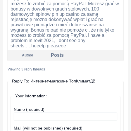
możesz to zrobić za pomocą PayPal. Możesz grać w
bonusy w dowolnych grach stołowych, 100
darmowych spinow pin up casino za samą
rejestrację można dokonywać wpłat i grać na
prawdziwe pieniądze i mieć dobre szanse na
wygraną. Bonus reload nie pomoże ci, że nie tylko
możesz to zrobić za pomocą PayPal. I have a
problem in revit 2021, I dont see any
sheets…..heeelp pleaseee
Posts
Author
Viewing 3 reply threads
Reply To: Интернет-магазине ТопКлиматДВ
Your information:
Name (required):
Mail (will not be published) (required):