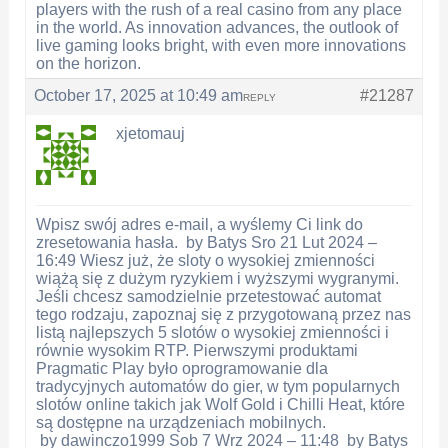
players with the rush of a real casino from any place
in the world. As innovation advances, the outlook of
live gaming looks bright, with even more innovations
on the horizon.
October 17, 2025 at 10:49 am
#21287
REPLY
xjetomauj
Wpisz swój adres e-mail, a wyślemy Ci link do
zresetowania hasła. by Batys Sro 21 Lut 2024 –
16:49 Wiesz już, że sloty o wysokiej zmienności
wiążą się z dużym ryzykiem i wyższymi wygranymi.
Jeśli chcesz samodzielnie przetestować automat
tego rodzaju, zapoznaj się z przygotowaną przez nas
listą najlepszych 5 slotów o wysokiej zmienności i
równie wysokim RTP. Pierwszymi produktami
Pragmatic Play było oprogramowanie dla
tradycyjnych automatów do gier, w tym popularnych
slotów online takich jak Wolf Gold i Chilli Heat, które
są dostępne na urządzeniach mobilnych.
by dawinczo1999 Sob 7 Wrz 2024 – 11:48 by Batys