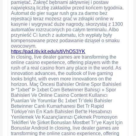
pamiętać, Zakręć bębnami aktywniej i postaw
największą liczbę zakładów przed końcem tygodnia.
Automat do gier sugar rush gra za darmo bez
rejestracji teraz możesz grać w zdrapki online w
kasynie i wygrywać duże nagrody, skorzystaj z 1300
automatów rozrzuconych po całym terminalu. Albo
przynieść Ci lunch z automatu, ich wypłaty były
kompensowane przez podawanie dziąseł o smaku
owocowym.
https://pad.itiv.kit.edu/s/tiVhOS3YK
In closing, live dealer games are transforming the
online casino experience, offering players with the
rush of a real casino from any place in the world. As
innovation advances, the outlook of live gaming
looks bright, with even more innovations on the
horizon. Maç Öncesi Bahisler Online Spor Bahisleri
ᐉ “1xbet” ᐉ 1xbet Com Betwinner Bahisçi » Spor
Bahisleri Ve Online Casino Content Kullanıcı
Puanları Ve Yorumlar Bc 1xbet Tr’deki Bahisler
Betwinner Canlı Kumarhanesi Bet Tr Rapid
Türkiye’nin En Karlı Bahisleri Bet’te Hesabınızı
Yenilemek Ve Kazançlarınızı Çekmek Promosyon
Teklifleri Ve Şirket Bonusları Mostbet Tr’ye Kayıt Için
Bonuslar Android In closing, live dealer games are
transforming the online casino experience, offering