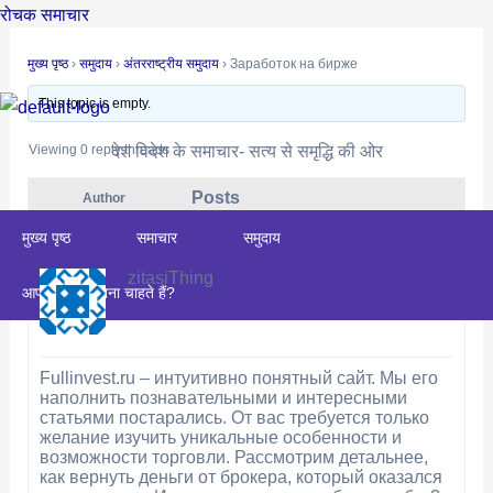
Skip
Post
रोचक समाचार
to
navigation
मुख्य पृष्ठ
›
समुदाय
›
अंतरराष्ट्रीय समुदाय
›
Заработок на бирже
content
This topic is empty.
देश विदेश के समाचार- सत्य से समृद्धि की ओर
Viewing 0 reply threads
Posts
Author
May 11, 2025 at 11:34 am
#5315
मुख्य पृष्ठ
समाचार
समुदाय
REPLY
zitasiThing
आप संपादक बनना चाहते हैं?
Fullinvest.ru – интуитивно понятный сайт. Мы его
наполнить познавательными и интересными
статьями постарались. От вас требуется только
желание изучить уникальные особенности и
возможности торговли. Рассмотрим детальнее,
как вернуть деньги от брокера, который оказался