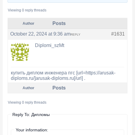
Viewing 0 reply threads
Posts
Author
October 22, 2024 at 9:36 am
#1631
REPLY
Diplomi_szMt
купить диплом инженера пгс [url=https://arusak-
diploms.ru/]arusak-diploms.ru[/url] .
Posts
Author
Viewing 0 reply threads
Reply To: Дипломы
Your information: