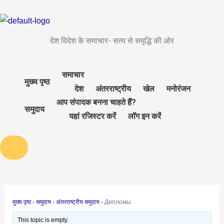
Skip
Post
to
navigation
content
देश विदेश के समाचार- सत्य से समृद्धि की ओर
समाचार
मुख्य पृष्ठ
देश
अंतरराष्ट्रीय
खेल
मनोरंजन
आप संपादक बनना चाहते हैं?
समुदाय
यहां रजिस्टर करें
लॉग इन करें
मुख्य पृष्ठ
›
समुदाय
›
अंतरराष्ट्रीय समुदाय
›
Дипломы
This topic is empty.