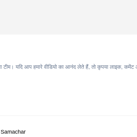
ा टीम। यदि आप हमारे वीडियो का आनंद लेते हैं, तो कृपया लाइक, कमेंट
k Samachar