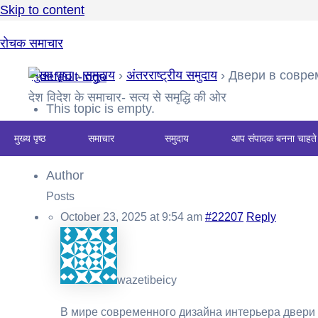
Skip to content
रोचक समाचार
मुख्य पृष्ठ
›
समुदाय
›
अंतरराष्ट्रीय समुदाय
›
Двери в совре
देश विदेश के समाचार- सत्य से समृद्धि की ओर
This topic is empty.
मुख्य पृष्ठ
समाचार
समुदाय
आप संपादक बनना चाहते 
Viewing 0 reply threads
Author
Posts
October 23, 2025 at 9:54 am
#22207
Reply
wazetibeicy
В мире современного дизайна интерьера двери 