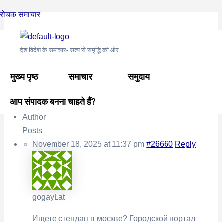
Skip
Post
रोचक समाचार
to
navigation
content
मुख्य पृष्ठ
›
समुदाय
›
अंतरराष्ट्रीय समुदाय
›
Городской портал
देश विदेश के समाचार- सत्य से समृद्धि की ओर
Москвы
This topic is empty.
मुख्य पृष्ठ
समाचार
समुदाय
Viewing 0 reply threads
आप संपादक बनना चाहते हैं?
Author
Posts
November 18, 2025 at 11:37 pm
#26660
Reply
gogayLat
Ищете
стендап в москве? Городской портал