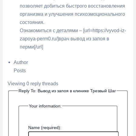
позволяет добиться быстрого восстановления
организма и улучшения психоэмоционального
состояния.
Ознакомиться с деталями – [url=https://vyvod-iz-
zapoya-perm0.ru/]врач вывод из запоя в
перми[/url]
Author
Posts
Viewing 0 reply threads
Reply To: Вывод из запоя в клинике Трезвый Шаг
Your information:
Name (required):