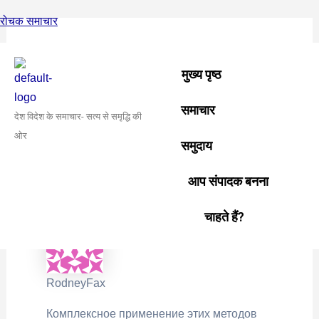
Skip
Post
रोचक समाचार
to
navigation
content
मुख्य पृष्ठ
›
समुदाय
›
अंतरराष्ट्रीय समुदाय
›
Вывод из запоя в
मुख्य पृष्ठ
клинике Трезвый Шаг
This topic is empty.
समाचार
देश विदेश के समाचार- सत्य से समृद्धि की
ओर
Viewing 0 reply threads
समुदाय
Author
आप संपादक बनना
Posts
November 20, 2025 at 12:20 pm
#26920
Reply
चाहते हैं?
RodneyFax
Комплексное применение этих методов