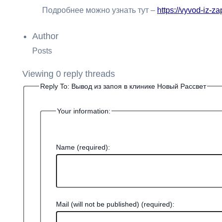
Подробнее можно узнать тут –
https://vyvod-iz-z
Author
Posts
Viewing 0 reply threads
Reply To: Вывод из запоя в клинике Новый Рассвет
Your information:
Name (required):
Mail (will not be published) (required):