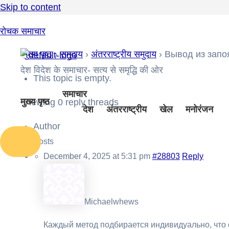
Skip to content
रोचक समाचार
मुख्य पृष्ठ
›
समुदाय
›
अंतरराष्ट्रीय समुदाय
›
Вывод из запо
देश विदेश के समाचार- सत्य से समृद्धि की ओर
This topic is empty.
समाचार
मुख्य पृष्ठ
Viewing 0 reply threads
देश
अंतरराष्ट्रीय
खेल
मनोरंजन
Author
Posts
December 4, 2025 at 5:31 pm
#28803
Reply
Michaelwhews
Каждый метод подбирается индивидуально, что 