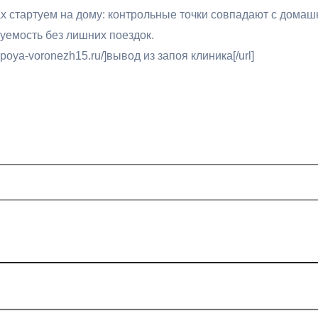
х стартуем на дому: контрольные точки совпадают с домаш
уемость без лишних поездок.
apoya-voronezh15.ru/]вывод из запоя клиника[/url]