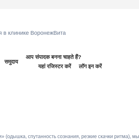
я в клинике ВоронежВита
आप संपादक बनना चाहते हैं?
समुदाय
यहां रजिस्टर करें
लॉग इन करें
» (одышка, спутанность сознания, резкие скачки ритма), 