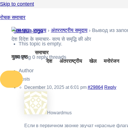
Skip to content
रोचक समाचार
मुख्य पृष्ठ
›
समुदाय
›
अंतरराष्ट्रीय समुदाय
›
Вывод из запо
देश विदेश के समाचार- सत्य से समृद्धि की ओर
This topic is empty.
समाचार
मुख्य पृष्ठ
Viewing 0 reply threads
देश
अंतरराष्ट्रीय
खेल
मनोरंजन
Author
Posts
December 10, 2025 at 6:01 pm
#29864
Reply
Howardmus
Если в первичном звонке звучат «красные флаги