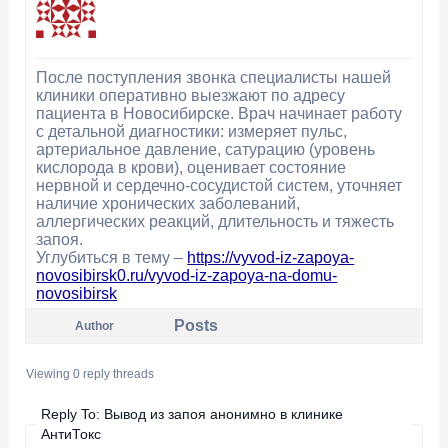
После поступления звонка специалисты нашей
клиники оперативно выезжают по адресу
пациента в Новосибирске. Врач начинает работу
с детальной диагностики: измеряет пульс,
артериальное давление, сатурацию (уровень
кислорода в крови), оценивает состояние
нервной и сердечно-сосудистой систем, уточняет
наличие хронических заболеваний,
аллергических реакций, длительность и тяжесть
запоя.
Углубиться в тему –
https://vyvod-iz-zapoya-
novosibirsk0.ru/vyvod-iz-zapoya-na-domu-
novosibirsk
Posts
Author
Viewing 0 reply threads
Reply To: Вывод из запоя анонимно в клинике
АнтиТокс