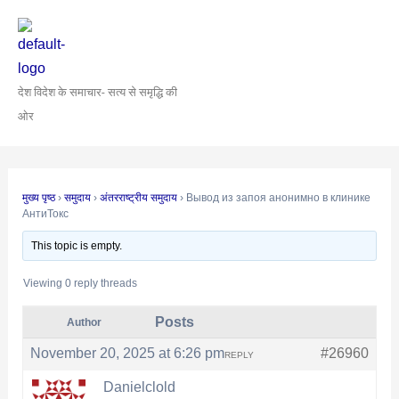
Skip
Post
to
navigation
content
देश विदेश के समाचार- सत्य से समृद्धि की
ओर
मुख्य पृष्ठ
›
समुदाय
›
अंतरराष्ट्रीय समुदाय
›
Вывод из запоя анонимно в клинике
АнтиТокс
This topic is empty.
Viewing 0 reply threads
Posts
Author
November 20, 2025 at 6:26 pm
#26960
REPLY
Danielclold