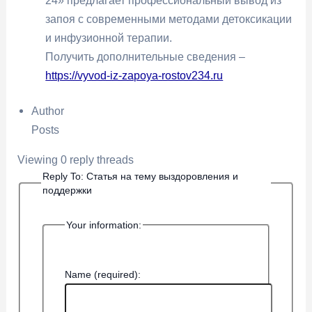
24» предлагает профессиональный вывод из
запоя с современными методами детоксикации
и инфузионной терапии.
Получить дополнительные сведения –
https://vyvod-iz-zapoya-rostov234.ru
Author
Posts
Viewing 0 reply threads
Reply To: Статья на тему выздоровления и
поддержки
Your information:
Name (required):