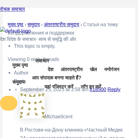
Skip
Post
रोचक समाचार
to
navigation
content
मुख्य पृष्ठ
›
समुदाय
›
अंतरराष्ट्रीय समुदाय
›
Статья на тему
выздоровления и поддержки
देश विदेश के समाचार- सत्य से समृद्धि की ओर
This topic is empty.
Viewing 0 reply threads
समाचार
मुख्य पृष्ठ
देश
अंतरराष्ट्रीय
खेल
मनोरंजन
Author
आप संपादक बनना चाहते हैं?
Posts
समुदाय
यहां रजिस्टर करें
लॉग इन करें
September 25, 2025 at 3:58 am
#18500
Reply
MichaelIcent
В Ростове-на-Дону клиника «Частный Медик