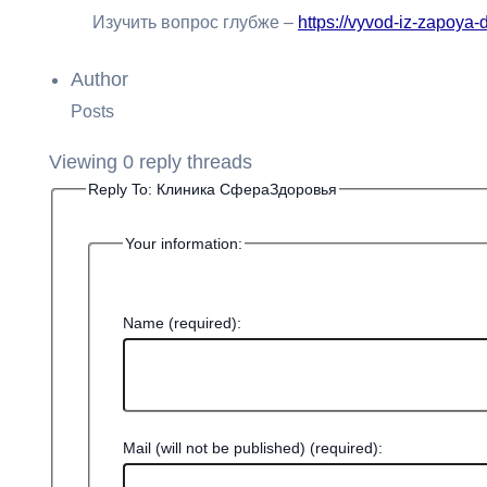
Изучить вопрос глубже –
https://vyvod-iz-zapoya
Author
Posts
Viewing 0 reply threads
Reply To: Клиника СфераЗдоровья
Your information:
Name (required):
Mail (will not be published) (required):