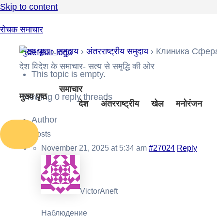
Skip to content
रोचक समाचार
मुख्य पृष्ठ
›
समुदाय
›
अंतरराष्ट्रीय समुदाय
›
Клиника Сфер
देश विदेश के समाचार- सत्य से समृद्धि की ओर
This topic is empty.
समाचार
मुख्य पृष्ठ
Viewing 0 reply threads
देश
अंतरराष्ट्रीय
खेल
मनोरंजन
Author
Posts
November 21, 2025 at 5:34 am
#27024
Reply
VictorAneft
Наблюдение