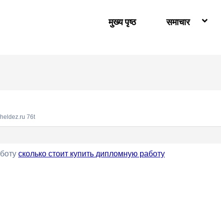
मुख्य पृष्ठ
समाचार
cheldez.ru 76t
аботу
сколько стоит купить дипломную работу