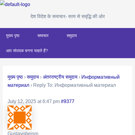
Skip
Post
to
navigation
देश विदेश के समाचार- सत्य से समृद्धि की ओर
content
मुख्य पृष्ठ
समाचार
समुदाय
आप संपादक बनना चाहते हैं?
मुख्य पृष्ठ
›
समुदाय
›
अंतरराष्ट्रीय समुदाय
›
Информативный
материал
›
Reply To: Информативный материал
July 12, 2025 at 6:47 pm
#9377
Gustavobeism