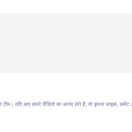
ा टीम। यदि आप हमारे वीडियो का आनंद लेते हैं, तो कृपया लाइक, कमेंट