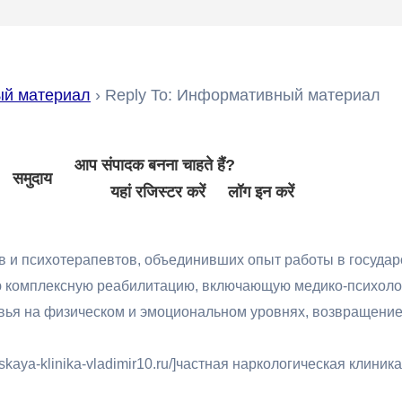
й материал
›
Reply To: Информативный материал
आप संपादक बनना चाहते हैं?
समुदाय
यहां रजिस्टर करें
लॉग इन करें
 и психотерапевтов, объединивших опыт работы в государ
ую комплексную реабилитацию, включающую медико-психоло
ья на физическом и эмоциональном уровнях, возвращение
skaya-klinika-vladimir10.ru/]частная наркологическая клиника[