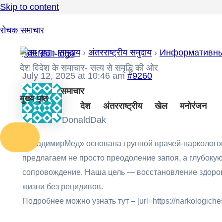
Skip to content
रोचक समाचार
मुख्य पृष्ठ
›
समुदाय
›
अंतरराष्ट्रीय समुदाय
›
Информативны
देश विदेश के समाचार- सत्य से समृद्धि की ओर
July 12, 2025 at 10:46 am
#9260
समाचार
मुख्य पृष्ठ
देश
अंतरराष्ट्रीय
खेल
मनोरंजन
DonaldDak
«ВладимирМед» основана группой врачей-наркологов
предлагаем не просто преодоление запоя, а глубок
сопровождение. Наша цель — восстановление здоров
жизни без рецидивов.
Подробнее можно узнать тут – [url=https://narkologiche