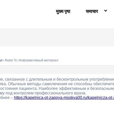
मुख्य पृष्ठ
समाचार
ал
›
Reply To: Информативный материал
е, связанное с длительным и бесконтрольным употребление
ва. Обычные методы самолечения не способны обеспечить
состояния пациента. Наиболее эффективным и безопасным
ому под контролем профессионального врача.
обнее –
https://kapelnica-ot-zapoya-moskva00.ru/kapelnicza-o