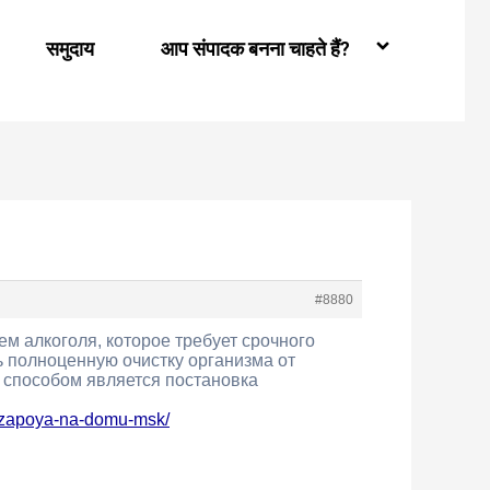
समुदाय
आप संपादक बनना चाहते हैं?
#8880
м алкоголя, которое требует срочного
 полноценную очистку организма от
 способом является постановка
t-zapoya-na-domu-msk/