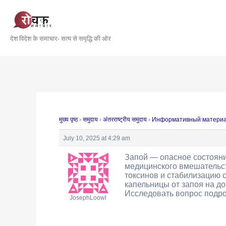
Skip
Post
to
navigation
content
देश विदेश के समाचार- सत्य से समृद्धि की ओर
मुख्य पृष्ठ
›
समुदाय
›
अंतरराष्ट्रीय समुदाय
›
Информативный матери
July 10, 2025 at 4:29 am
Запой — опасное состояни
медицинского вмешательст
токсинов и стабилизацию 
капельницы от запоя на д
Исследовать вопрос подр
JosephLoowl