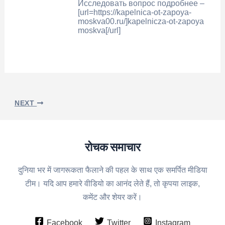
Исследовать вопрос подробнее –
[url=https://kapelnica-ot-zapoya-
moskva00.ru/]kapelnicza-ot-zapoya
moskva[/url]
NEXT
रोचक समाचार
दुनिया भर में जागरूकता फैलाने की पहल के साथ एक समर्पित मीडिया
टीम। यदि आप हमारे वीडियो का आनंद लेते हैं, तो कृपया लाइक,
कमेंट और शेयर करें।
Facebook
Twitter
Instagram