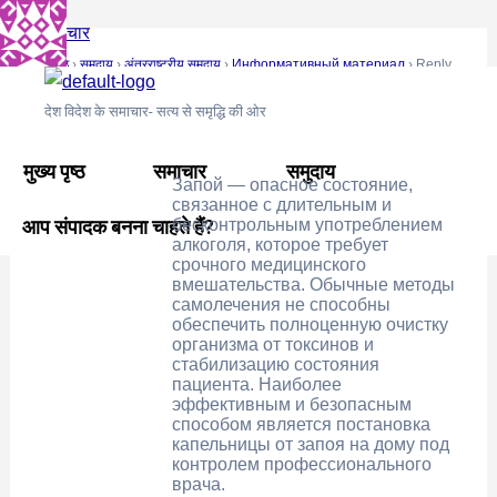
Skip
Post
रोचक समाचार
to
navigation
मुख्य पृष्ठ
›
समुदाय
›
अंतरराष्ट्रीय समुदाय
›
Информативный материал
›
Reply
content
To: Информативный материал
देश विदेश के समाचार- सत्य से समृद्धि की ओर
July 9, 2025 at 12:33 am
#8748
TravisUsate
मुख्य पृष्ठ
समाचार
समुदाय
Запой — опасное состояние,
связанное с длительным и
आप संपादक बनना चाहते हैं?
бесконтрольным употреблением
алкоголя, которое требует
срочного медицинского
вмешательства. Обычные методы
самолечения не способны
обеспечить полноценную очистку
организма от токсинов и
стабилизацию состояния
пациента. Наиболее
эффективным и безопасным
способом является постановка
капельницы от запоя на дому под
контролем профессионального
врача.