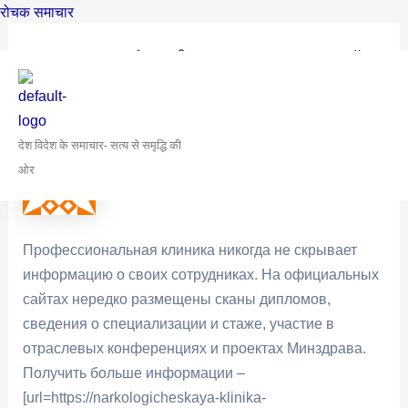
Skip
Post
रोचक समाचार
to
navigation
मुख्य पृष्ठ
›
समुदाय
›
अंतरराष्ट्रीय समुदाय
›
Информативный
content
материал
›
Reply To: Информативный материал
July 8, 2025 at 7:27 pm
#8730
देश विदेश के समाचार- सत्य से समृद्धि की
ओर
Georgemox
Профессиональная клиника никогда не скрывает
информацию о своих сотрудниках. На официальных
сайтах нередко размещены сканы дипломов,
сведения о специализации и стаже, участие в
отраслевых конференциях и проектах Минздрава.
Получить больше информации –
[url=https://narkologicheskaya-klinika-