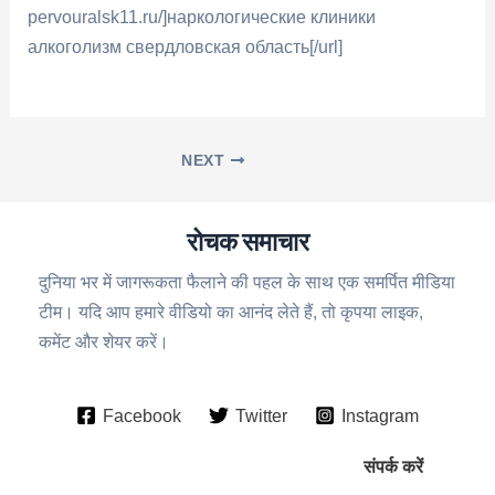
pervouralsk11.ru/]наркологические клиники
алкоголизм свердловская область[/url]
NEXT
रोचक समाचार
दुनिया भर में जागरूकता फैलाने की पहल के साथ एक समर्पित मीडिया
टीम। यदि आप हमारे वीडियो का आनंद लेते हैं, तो कृपया लाइक,
कमेंट और शेयर करें।
Facebook
Twitter
Instagram
संपर्क करें