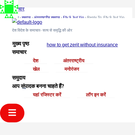
Skip
Post
रोचक समाचार
to
navigation
मुख्य पृष्ठ
›
समुदाय
›
अंतरराष्ट्रीय समुदाय
›
Efv 9 Jjut Yjo
›
Reply To: Efv 9 Jjut Yjo
content
July 8, 2025 at 3:35 am
#8656
देश विदेश के समाचार- सत्य से समृद्धि की ओर
cost of zerit price
मुख्य पृष्ठ
how to get zerit without insurance
समाचार
देश
अंतरराष्ट्रीय
खेल
मनोरंजन
समुदाय
आप संपादक बनना चाहते हैं?
NEXT
यहां रजिस्टर करें
लॉग इन करें