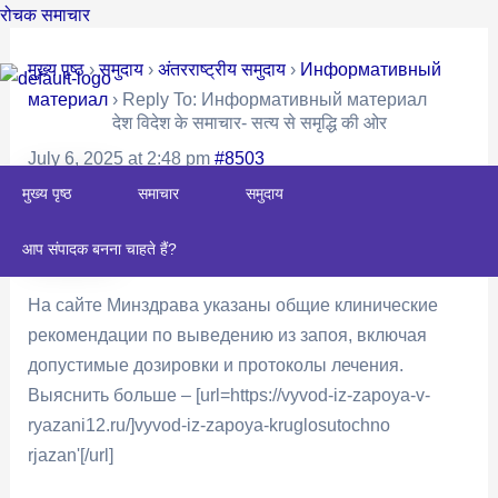
Skip
Post
रोचक समाचार
to
navigation
मुख्य पृष्ठ
›
समुदाय
›
अंतरराष्ट्रीय समुदाय
›
Информативный
content
материал
›
Reply To: Информативный материал
देश विदेश के समाचार- सत्य से समृद्धि की ओर
July 6, 2025 at 2:48 pm
#8503
मुख्य पृष्ठ
समाचार
समुदाय
Williamanype
आप संपादक बनना चाहते हैं?
На сайте Минздрава указаны общие клинические
рекомендации по выведению из запоя, включая
допустимые дозировки и протоколы лечения.
Выяснить больше – [url=https://vyvod-iz-zapoya-v-
ryazani12.ru/]vyvod-iz-zapoya-kruglosutochno
rjazan'[/url]