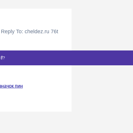
Reply To: cheldez.ru 76t
हैं?
значок пин