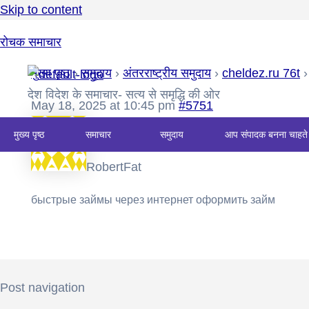
Skip to content
रोचक समाचार
मुख्य पृष्ठ
›
समुदाय
›
अंतरराष्ट्रीय समुदाय
›
cheldez.ru 76t
›
देश विदेश के समाचार- सत्य से समृद्धि की ओर
May 18, 2025 at 10:45 pm
#5751
मुख्य पृष्ठ
समाचार
समुदाय
आप संपादक बनना चाहते 
RobertFat
быстрые займы через интернет
оформить займ
Post navigation