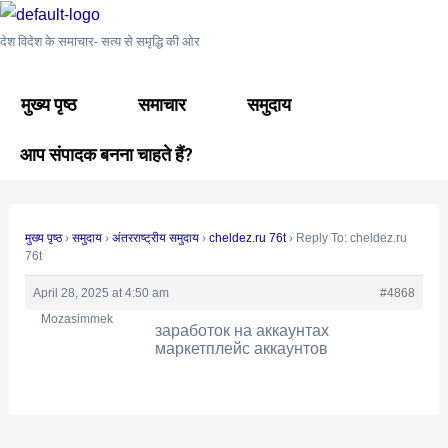
Skip
Post
to
navigation
देश विदेश के समाचार- सत्य से समृद्धि की ओर
content
मुख्य पृष्ठ
समाचार
समुदाय
आप संपादक बनना चाहते हैं?
मुख्य पृष्ठ
›
समुदाय
›
अंतरराष्ट्रीय समुदाय
›
cheldez.ru 76t
›
Reply To: cheldez.ru
76t
April 28, 2025 at 4:50 am
#4868
Mozasimmek
заработок на аккаунтах
маркетплейс аккаунтов