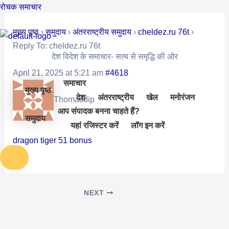
Skip
Post
रोचक समाचार
to
navigation
मुख्य पृष्ठ
›
समुदाय
›
अंतरराष्ट्रीय समुदाय
›
cheldez.ru 76t
›
content
Reply To: cheldez.ru 76t
देश विदेश के समाचार- सत्य से समृद्धि की ओर
April 21, 2025 at 5:21 am
#4618
समाचार
मुख्य पृष्ठ
देश
अंतरराष्ट्रीय
खेल
मनोरंजन
Thomasdip
आप संपादक बनना चाहते हैं?
समुदाय
यहां रजिस्टर करें
लॉग इन करें
dragon tiger 51 bonus
NEXT