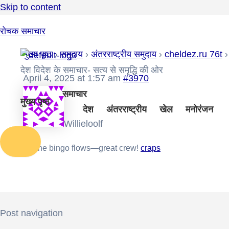
Skip to content
रोचक समाचार
मुख्य पृष्ठ
›
समुदाय
›
अंतरराष्ट्रीय समुदाय
›
cheldez.ru 76t
›
देश विदेश के समाचार- सत्य से समृद्धि की ओर
April 4, 2025 at 1:57 am
#3970
समाचार
मुख्य पृष्ठ
देश
अंतरराष्ट्रीय
खेल
मनोरंजन
Willieloolf
Online bingo flows—great crew!
craps
Post navigation