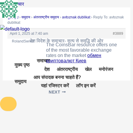
Skip
Post
रोचक समाचार
to
navigation
मुख्य पृष्ठ
›
समुदाय
›
अंतरराष्ट्रीय समुदाय
›
avtoznak dublikat
›
Reply To: avtoznak
content
dublikat
April 1, 2025 at 7:40 am
#3889
देश विदेश के समाचार- सत्य से समृद्धि की ओर
RolandSwiva
The CoinsBar resource offers one
of the most favorable exchange
rates on the market
обмен
समाचार
криптовалют Киев
मुख्य पृष्ठ
देश
अंतरराष्ट्रीय
खेल
मनोरंजन
आप संपादक बनना चाहते हैं?
समुदाय
यहां रजिस्टर करें
लॉग इन करें
NEXT