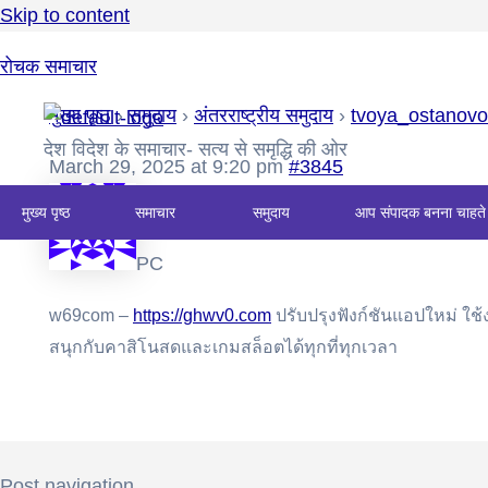
Skip to content
रोचक समाचार
मुख्य पृष्ठ
›
समुदाय
›
अंतरराष्ट्रीय समुदाय
›
tvoya_ostanov
देश विदेश के समाचार- सत्य से समृद्धि की ओर
March 29, 2025 at 9:20 pm
#3845
मुख्य पृष्ठ
समाचार
समुदाय
आप संपादक बनना चाहते 
PC
w69com –
https://ghwv0.com
ปรับปรุงฟังก์ชันแอปใหม่ ใช้
สนุกกับคาสิโนสดและเกมสล็อตได้ทุกที่ทุกเวลา
Post navigation