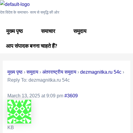
Skip
Post
to
navigation
देश विदेश के समाचार- सत्य से समृद्धि की ओर
content
मुख्य पृष्ठ
समाचार
समुदाय
आप संपादक बनना चाहते हैं?
मुख्य पृष्ठ
›
समुदाय
›
अंतरराष्ट्रीय समुदाय
›
dezmagnitka.ru 54c
›
Reply To: dezmagnitka.ru 54c
March 13, 2025 at 9:09 pm
#3609
KB