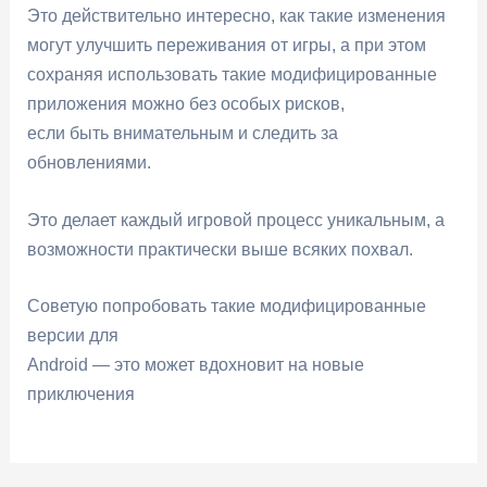
Это действительно интересно, как такие изменения
могут улучшить переживания от игры, а при этом
сохраняя использовать такие модифицированные
приложения можно без особых рисков,
если быть внимательным и следить за
обновлениями.
Это делает каждый игровой процесс уникальным, а
возможности практически выше всяких похвал.
Советую попробовать такие модифицированные
версии для
Android — это может вдохновит на новые
приключения