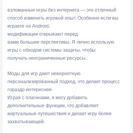
взломанные игры без интернета — это отличный
способ изменить игровой опыт. Особенно если вы
играете на Android,
модификации открывают перед
вами большие перспективы. Я лично использую
игры с обходом системы защиты, чтобы
получать неограниченные ресурсы.
Моды для игр дают невероятную
персонализированный подход, что делает процесс
гораздо интереснее.
Играя с плагинами, я могу добавить
дополнительные функции, что добавляет
виртуальные путешествия и делает игру более
захватывающей.