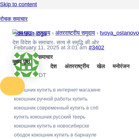
Skip to content
रोचक समाचार
मुख्य पृष्ठ
›
समुदाय
›
अंतरराष्ट्रीय समुदाय
›
tvoya_ostanov
देश विदेश के समाचार- सत्य से समृद्धि की ओर
February 11, 2025 at 3:01 am
#3402
समाचार
मुख्य पृष्ठ
देश
अंतरराष्ट्रीय
खेल
मनोरंजन
DT
кокошник купить в интернет магазине
кокошник ручной работы купить
кокошник современный купить в спб
купить кокошник русский тверь
кокошник купить в новосибирске
ободок кокошник купить в барнауле