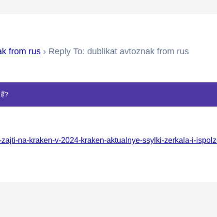
ak from rus
›
Reply To: dublikat avtoznak from rus
हैं?
k-zajti-na-kraken-v-2024-kraken-aktualnye-ssylki-zerkala-i-ispol