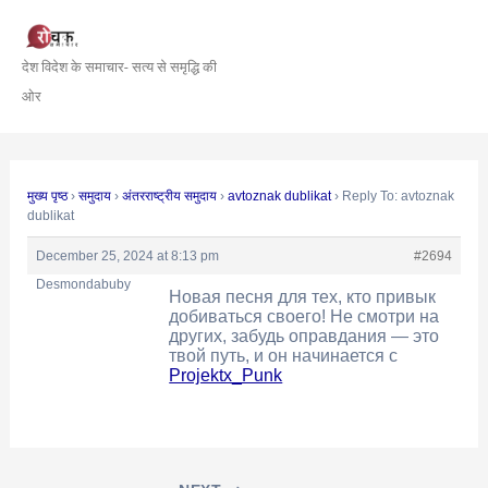
Skip
Post
to
navigation
देश विदेश के समाचार- सत्य से समृद्धि की
content
ओर
मुख्य पृष्ठ
›
समुदाय
›
अंतरराष्ट्रीय समुदाय
›
avtoznak dublikat
›
Reply To: avtoznak
dublikat
December 25, 2024 at 8:13 pm
#2694
Desmondabuby
Новая песня для тех, кто привык
добиваться своего! Не смотри на
других, забудь оправдания — это
твой путь, и он начинается с
Projektx_Punk