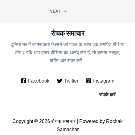
NEXT
रोचक समाचार
दुनिया भर में जागरूकता फैलाने की पहल के साथ एक समर्पित मीडिया
टीम। यदि आप हमारे वीडियो का आनंद लेते हैं, तो कृपया लाइक,
कमेंट और शेयर करें।
Facebook
Twitter
Instagram
संपर्क करें
Copyright © 2026 रोचक समाचार | Powered by Rochak
Samachar