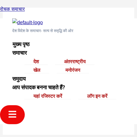
Skip
Post
रोचक समाचार
to
navigation
content
मुख्य पृष्ठ
›
समुदाय
›
अंतरराष्ट्रीय समुदाय
›
Podolog 33L
›
Reply
देश विदेश के समाचार- सत्य से समृद्धि की ओर
To: Podolog 33L
मुख्य पृष्ठ
December 21, 2024 at 11:19 pm
#2591
समाचार
देश
अंतरराष्ट्रीय
खेल
मनोरंजन
GL
समुदाय
For the reason that the admin of this web site is
आप संपादक बनना चाहते हैं?
working, no question very shortly it will be renowned,
यहां रजिस्टर करें
लॉग इन करें
due to its quality contents.
เบทฟิก28