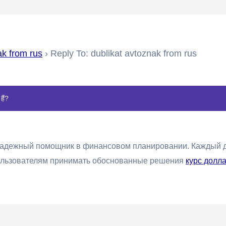
ak from rus
›
Reply To: dublikat avtoznak from rus
हैं?
 надежный помощник в финансовом планировании. Каждый д
пользователям принимать обоснованные решения
курс долл