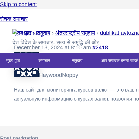
Skip to content
रोचक समाचार
मुख्य पृष्ठ
›
समुदाय
›
अंतरराष्ट्रीय समुदाय
›
dublikat avtozn
देश विदेश के समाचार- सत्य से समृद्धि की ओर
December 13, 2024 at 8:10 am
#2418
मुख्य पृष्ठ
समाचार
समुदाय
आप संपादक बनना चाहते 
HaywoodNoppy
Наш сайт для мониторинга курсов валют — это ваш
актуальную информацию о курсах валют, позволяя 
Post navigation