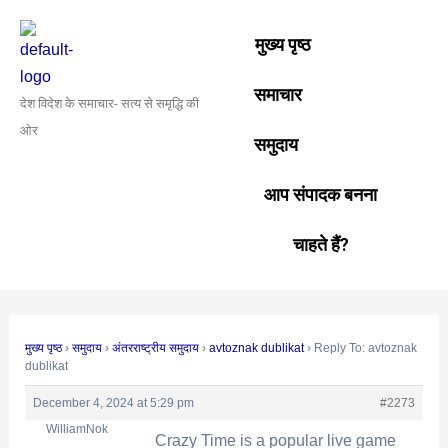
Skip
Post
to
navigation
मुख्य पृष्ठ
content
समाचार
देश विदेश के समाचार- सत्य से समृद्धि की
ओर
समुदाय
आप संपादक बनना
चाहते हैं?
मुख्य पृष्ठ
›
समुदाय
›
अंतरराष्ट्रीय समुदाय
›
avtoznak dublikat
›
Reply To: avtoznak
dublikat
December 4, 2024 at 5:29 pm
#2273
WilliamNok
Crazy Time is a popular live game