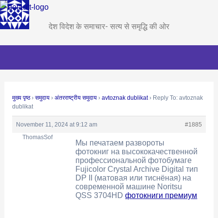
Skip
Post
to
navigation
देश विदेश के समाचार- सत्य से समृद्धि की ओर
content
मुख्य पृष्ठ
›
समुदाय
›
अंतरराष्ट्रीय समुदाय
›
avtoznak dublikat
›
Reply To: avtoznak
dublikat
November 11, 2024 at 9:12 am
#1885
ThomasSof
Мы печатаем развороты
фотокниг на высококачественной
профессиональной фотобумаге
Fujicolor Crystal Archive Digital тип
DP II (матовая или тиснёная) на
современной машине Noritsu
QSS 3704HD
фотокниги премиум