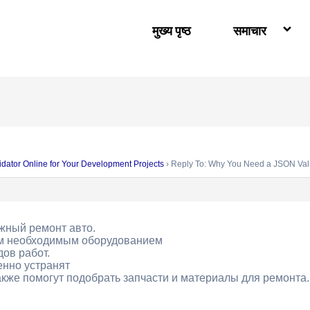
मुख्य पृष्ठ
समाचार
ator Online for Your Development Projects
›
Reply To: Why You Need a JSON Vali
ожный ремонт авто.
м необходимым оборудованием
ов работ.
енно устранят
акже помогут подобрать запчасти и материалы для ремонта.