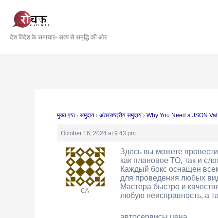
Skip
Post
to
navigation
content
देश विदेश के समाचार- सत्य से समृद्धि की ओर
मुख्य पृष्ठ
›
समुदाय
›
अंतरराष्ट्रीय समुदाय
›
Why You Need a JSON Valid
October 16, 2024 at 9:43 pm
Здесь вы можете провести
как плановое ТО, так и сл
Каждый бокс оснащен все
для проведения любых вид
Мастера быстро и качеств
CA
любую неисправность, а т
автосервисы цена