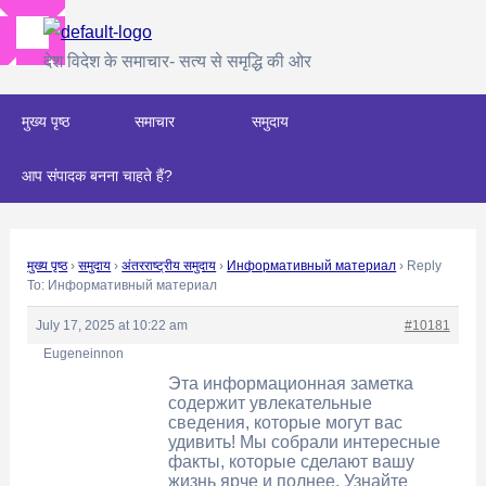
Skip
Post
to
navigation
देश विदेश के समाचार- सत्य से समृद्धि की ओर
content
मुख्य पृष्ठ
समाचार
समुदाय
आप संपादक बनना चाहते हैं?
मुख्य पृष्ठ
›
समुदाय
›
अंतरराष्ट्रीय समुदाय
›
Информативный материал
›
Reply
To: Информативный материал
July 17, 2025 at 10:22 am
#10181
Eugeneinnon
Эта информационная заметка
содержит увлекательные
сведения, которые могут вас
удивить! Мы собрали интересные
факты, которые сделают вашу
жизнь ярче и полнее. Узнайте