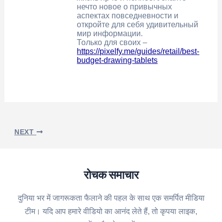
нечто новое о привычных
аспектах повседневности и
откройте для себя удивительный
мир информации.
Только для своих –
https://pixelfy.me/guides/retail/best-
budget-drawing-tablets
NEXT
रोचक समाचार
दुनिया भर में जागरूकता फैलाने की पहल के साथ एक समर्पित मीडिया
टीम। यदि आप हमारे वीडियो का आनंद लेते हैं, तो कृपया लाइक,